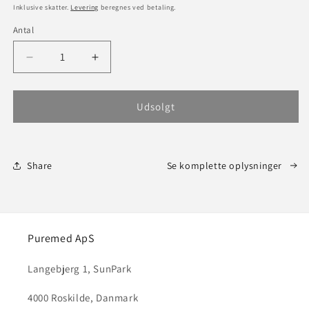
Inklusive skatter.
Levering
beregnes ved betaling.
Antal
Reducer
Øg
antallet
antallet
for
for
Udsolgt
Share
Se komplette oplysninger
Puremed ApS
Langebjerg 1, SunPark
4000 Roskilde, Danmark