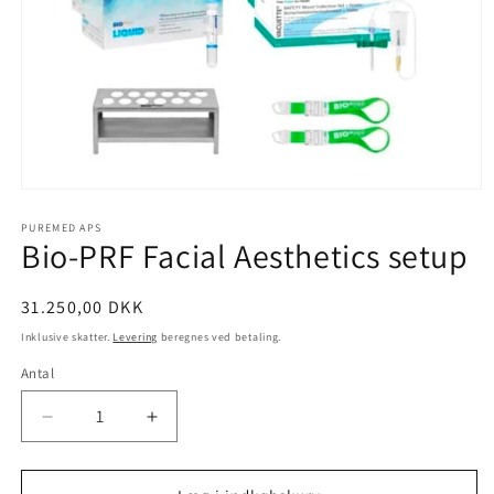
Åbn
mediet
1
PUREMED APS
Bio-PRF Facial Aesthetics setup
i
modus
Normalpris
31.250,00 DKK
Inklusive skatter.
Levering
beregnes ved betaling.
Antal
Reducer
Øg
antallet
antallet
for
for