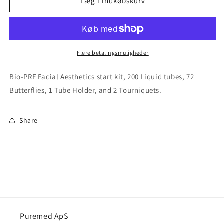
Bio-
Bio-
Læg i indkøbskurv
PRF
PRF
Facial
Facial
Aesthetics
Aesthetics
setup
setup
Flere betalingsmuligheder
Bio-PRF Facial Aesthetics start kit, 200 Liquid tubes, 72
Butterflies, 1 Tube Holder, and 2 Tourniquets.
Share
Puremed ApS