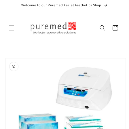
Gå til
Welcome to our Puremed Facial Aesthetics Shop
indhold
Indkøbskurv
å til
roduktoplysninger